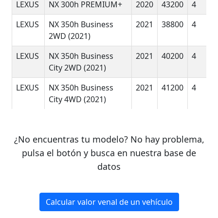
LEXUS
NX 300h PREMIUM+
2020
43200
4
LEXUS
NX 350h Business
2021
38800
4
2WD (2021)
LEXUS
NX 350h Business
2021
40200
4
City 2WD (2021)
LEXUS
NX 350h Business
2021
41200
4
City 4WD (2021)
LEXUS
NX 350h Executive
2021
45500
4
2WD (2021)
¿No encuentras tu modelo? No hay problema,
LEXUS
NX 350h Executive
2021
46600
4
pulsa el botón y busca en nuestra base de
4WD (2021)
datos
LEXUS
NX 350h F Sport 4WD
2021
55100
4
(2021)
Calcular valor venal de un vehículo
LEXUS
NX 350h Luxury 4WD
2021
55600
4