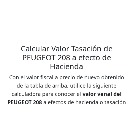
PEUGEOT
208 1.2 e-
2012
11800
3
G
VTi Active
ETG5
PEUGEOT
208 1.2
2012
11700
3
G
VTi Style
Calcular Valor Tasación de
PEUGEOT 208 a efecto de
PEUGEOT
208 1.2
2012
13600
3
G
Hacienda
VTi
Roland
Con el valor fiscal a precio de nuevo obtenido
Garros
de la tabla de arriba, utilice la siguiente
PEUGEOT
208 1.2
2012
10100
3
G
calculadora para conocer el
valor venal del
Pure
PEUGEOT 208
a efectos de hacienda o tasación
Tech
actual por efecto de la depreciación.
Access 82
(Introduzca años de antiguedad y valor de
3p
nuevo y la calculadora le muestra el valor)
PEUGEOT
208 1.2
2012
10400
3
G