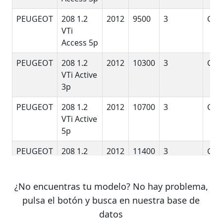
PEUGEOT
208 1.2
2012
9500
3
G
VTi
Access 5p
PEUGEOT
208 1.2
2012
10300
3
G
VTi Active
3p
PEUGEOT
208 1.2
2012
10700
3
G
VTi Active
5p
PEUGEOT
208 1.2
2012
11400
3
G
VTi
Urban
¿No encuentras tu modelo? No hay problema,
Soul 3p
pulsa el botón y busca en nuestra base de
PEUGEOT
208 1.2
2012
11800
3
G
datos
VTi