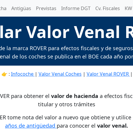
cha
Antigüas
Previstas
Informe DGT
Cv. Fiscales
KW 
lar Valor Venal
 de la marca ROVER para efectos fiscales y de seguros
 venal de los coches se publica en el BOE cada año por
 👉 :
Infocoche
|
Valor Venal Coches
|
Valor Venal ROVER
|
OVER para obtener el
valor de hacienda
a efectos fis
titular y otros trámites
R tome nota del valor a nuevo que obtiene y utilice 
años de antigüedad
para conocer el
valor venal.