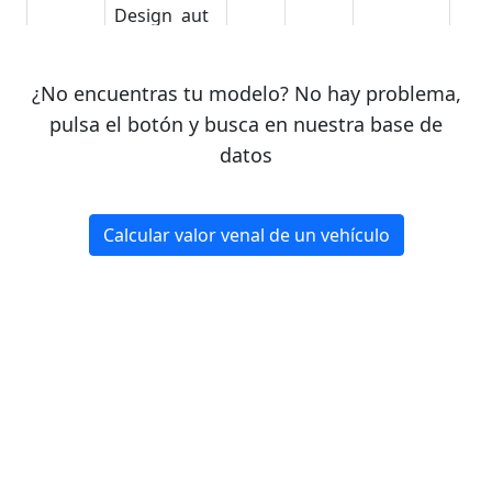
Design aut
VOLVO
XC60 T8
2020
62700
4
GyE
Twin
¿No encuentras tu modelo? No hay problema,
Polestar
pulsa el botón y busca en nuestra base de
aut
datos
VOLVO
XC60 B4(D)
2020
39500
4
DyE
FWD
Calcular valor venal de un vehículo
Momentum
aut
VOLVO
XC60 B4(D)
2020
41100
4
DyE
FWD
Momentum
Pro aut
VOLVO
XC60 B4(D)
2020
45100
4
DyE
FWD
Inscription